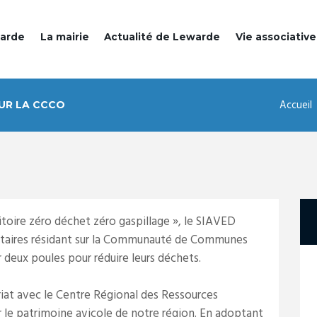
warde
La mairie
Actualité de Lewarde
Vie associative
Accueil
UR LA CCCO
itoire zéro déchet zéro gaspillage », le SIAVED
ntaires résidant sur la Communauté de Communes
deux poules pour réduire leurs déchets.
riat avec le Centre Régional des Ressources
 le patrimoine avicole de notre région. En adoptant