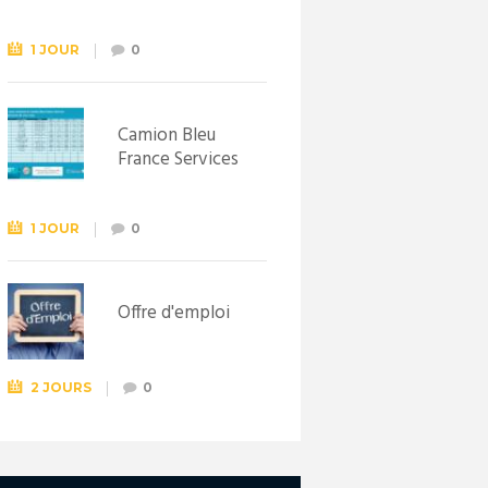
Syndicat
d’initiative de
Lewarde, le 26
1 JOUR
0
septembre !
Camion Bleu
France Services
1 JOUR
0
Offre d'emploi
2 JOURS
0