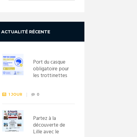
ACTUALITÉ RÉCENTE
Port du casque
obligatoire pour
les trottinettes
électriques dès
le 1er
septembre
1 JOUR
0
2026
Partez à la
découverte de
Lille avec le