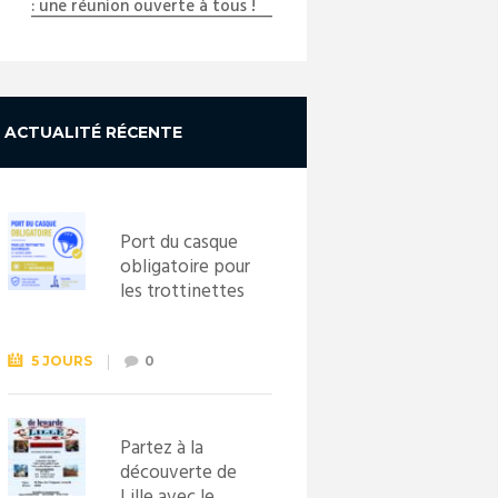
: une réunion ouverte à tous !
ACTUALITÉ RÉCENTE
Port du casque
obligatoire pour
les trottinettes
électriques dès
le 1er
septembre
5 JOURS
0
2026
Partez à la
découverte de
Lille avec le