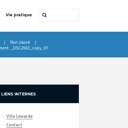
Vie pratique
Non classé
ment: _DSC2663_copy_01
LIENS INTERNES
Ville Lewarde
Contact