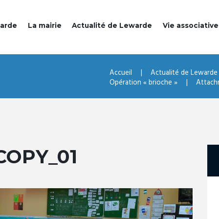
warde
La mairie
Actualité de Lewarde
Vie associative
Accueil
Actualité de Lewarde
Opération « brioche »
Attach
COPY_01