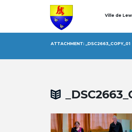
Ville de Le
ATTACHMENT: _DSC2663_COPY_01
_DSC2663_