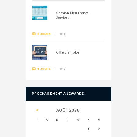
Camion Bleu France
Services
6 JOURS
0
Offre d'emploi
6 JOURS
0
PROCHAINEMENT À LEWARDE
AOÛT
2026
L
M
M
J
V
S
D
1
2