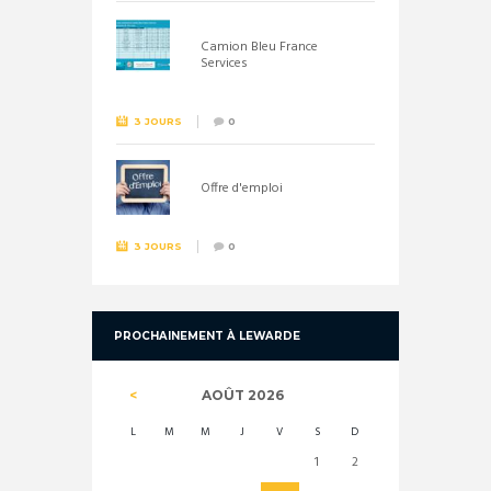
Camion Bleu France
Services
3 JOURS
0
Offre d'emploi
3 JOURS
0
PROCHAINEMENT À LEWARDE
AOÛT
2026
L
M
M
J
V
S
D
1
2