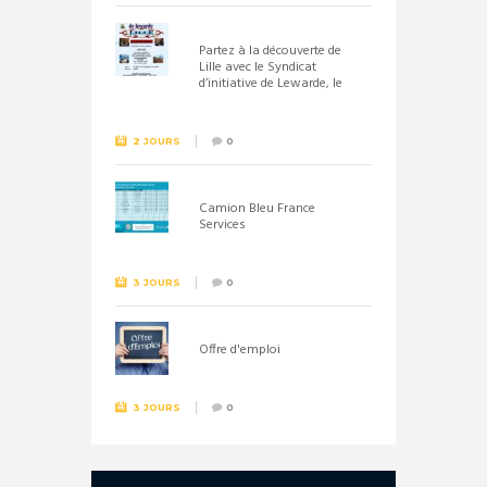
Partez à la découverte de
Lille avec le Syndicat
d’initiative de Lewarde, le
26 septembre !
2 JOURS
0
Camion Bleu France
Services
3 JOURS
0
Offre d'emploi
3 JOURS
0