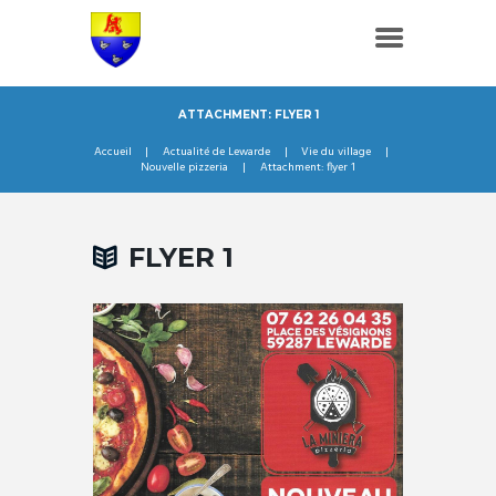
ATTACHMENT: FLYER 1
Accueil
Actualité de Lewarde
Vie du village
Nouvelle pizzeria
Attachment: flyer 1
FLYER 1