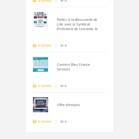
2 JOURS
0
Partez à la découverte de
Lille avec le Syndicat
d’initiative de Lewarde, le
26 septembre !
3 JOURS
0
Camion Bleu France
Services
3 JOURS
0
Offre d'emploi
3 JOURS
0