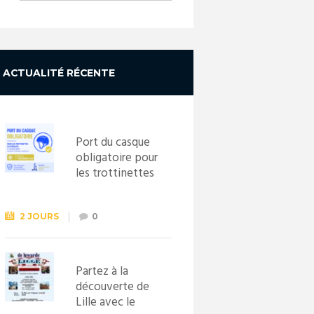
ACTUALITÉ RÉCENTE
Port du casque
obligatoire pour
les trottinettes
électriques dès
le 1er
septembre
2 JOURS
0
2026
Partez à la
découverte de
Lille avec le