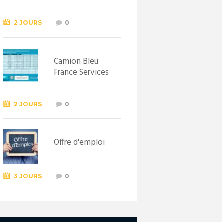
Syndicat
d’initiative de
Lewarde, le 26
2 JOURS
0
septembre !
Camion Bleu
France Services
2 JOURS
0
Offre d'emploi
3 JOURS
0