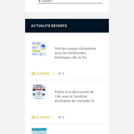
à tous !
ACTUALITÉ RÉCENTE
Port du casque obligatoire
pour les trottinettes
électriques dès le 1er
septembre 2026
2 JOURS
0
Partez à la découverte de
Lille avec le Syndicat
d’initiative de Lewarde, le
26 septembre !
2 JOURS
0