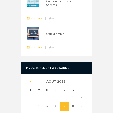
Camion Bleu France
Services
2 JOURS
0
Offre d'emploi
3 JOURS
0
PROCHAINEMENT À LEWARDE
AOÛT
2026
L
M
M
J
V
S
D
1
2
3
4
5
6
7
8
9