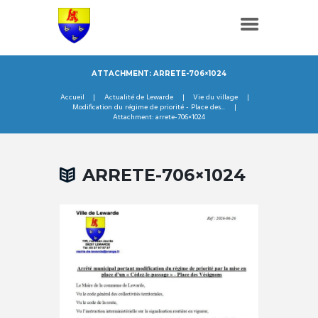
ATTACHMENT: ARRETE-706×1024
Accueil
Actualité de Lewarde
Vie du village
Modification du régime de priorité - Place des...
Attachment: arrete-706×1024
ARRETE-706×1024