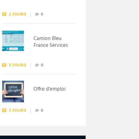
Syndicat
d’initiative de
Lewarde, le 26
2 JOURS
0
septembre !
Camion Bleu
France Services
3 JOURS
0
Offre d'emploi
3 JOURS
0