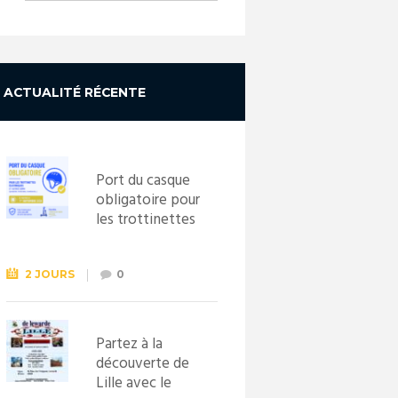
ACTUALITÉ RÉCENTE
Port du casque
obligatoire pour
les trottinettes
électriques dès
le 1er
septembre
2 JOURS
0
2026
Partez à la
découverte de
Lille avec le