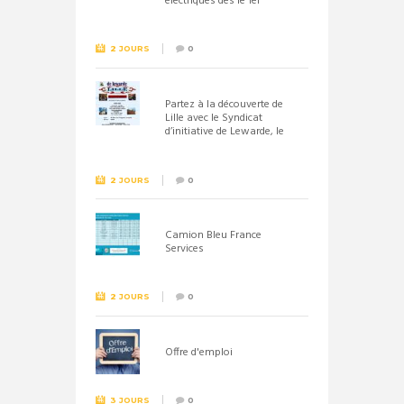
électriques dès le 1er
septembre 2026
2 JOURS
0
Partez à la découverte de
Lille avec le Syndicat
d’initiative de Lewarde, le
26 septembre !
2 JOURS
0
Camion Bleu France
Services
2 JOURS
0
Offre d'emploi
3 JOURS
0