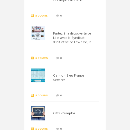
électriques dès le 1er
septembre 2026
5 JOURS
0
Partez à la découverte de
Lille avec le Syndicat
d’initiative de Lewarde, le
26 septembre !
5 JOURS
0
Camion Bleu France
Services
5 JOURS
0
Offre d'emploi
5 JOURS
0