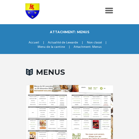
ATTACHMENT: MENUS
Accueil
Actualité de Lewarde
Non classé
Menu de la cantine
Attachment: Menus
MENUS