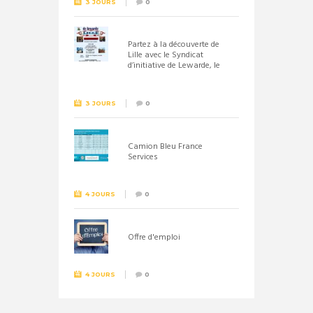
3 JOURS
0
Partez à la découverte de
Lille avec le Syndicat
d’initiative de Lewarde, le
26 septembre !
3 JOURS
0
Camion Bleu France
Services
4 JOURS
0
Offre d'emploi
4 JOURS
0