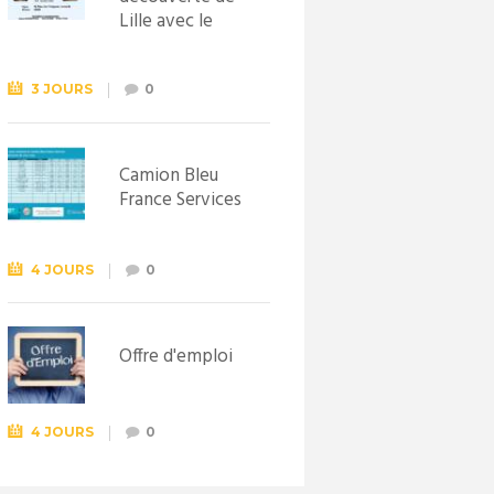
Lille avec le
Syndicat
d’initiative de
Lewarde, le 26
3 JOURS
0
septembre !
Camion Bleu
France Services
4 JOURS
0
Offre d'emploi
4 JOURS
0