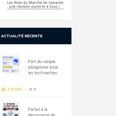
Les Amis du Marché de Lewarde
: une réunion ouverte à tous !
ACTUALITÉ RÉCENTE
Port du casque
obligatoire pour
les trottinettes
électriques dès
le 1er
septembre
3 JOURS
0
2026
Partez à la
découverte de