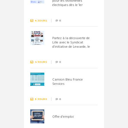
pour les trottinettes
électriques dès le 1er
septembre 2026
4 JOURS
0
Partez à la découverte de
Lille avec le Syndicat
d’initiative de Lewarde, le
26 septembre !
4 JOURS
0
Camion Bleu France
Services
5 JOURS
0
Offre d'emploi