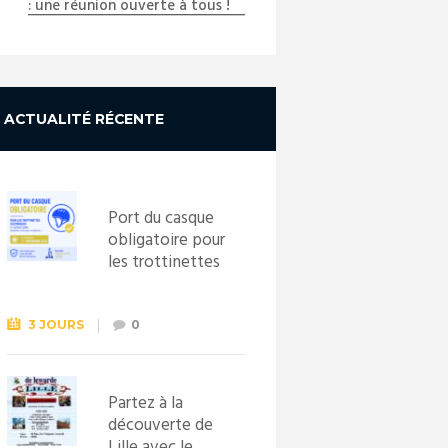
: une réunion ouverte à tous !
Next item
20220320_162901
ACTUALITÉ RÉCENTE
Port du casque
obligatoire pour
les trottinettes
électriques dès
le 1er
septembre
3 JOURS
0
2026
Partez à la
découverte de
Lille avec le