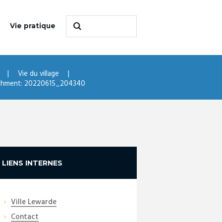
Vie pratique
Vie du village
chment: 20220615_204340
LIENS INTERNES
Ville Lewarde
Contact