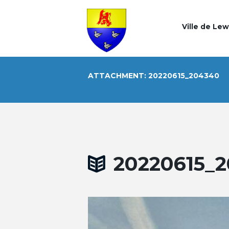
Ville de Le
ATTACHMENT: 20220615_204340
20220615_