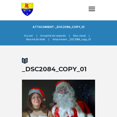
ATTACHMENT: _DSC2084_COPY_01
Accueil
Actualité de Lewarde
Non classé
Marché de Noël
Attachment: _DSC2084_copy_01
_DSC2084_COPY_01