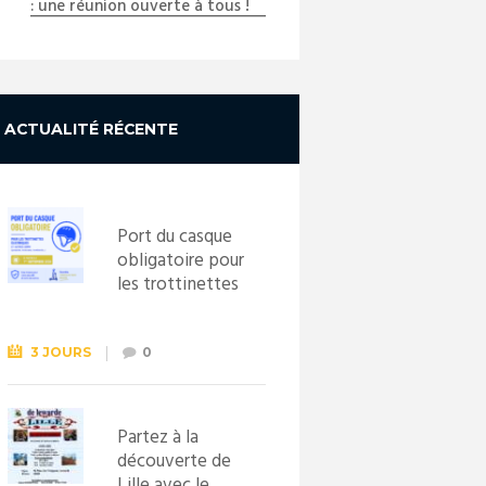
: une réunion ouverte à tous !
ACTUALITÉ RÉCENTE
Port du casque
obligatoire pour
les trottinettes
électriques dès
le 1er
septembre
3 JOURS
0
2026
Partez à la
découverte de
Lille avec le