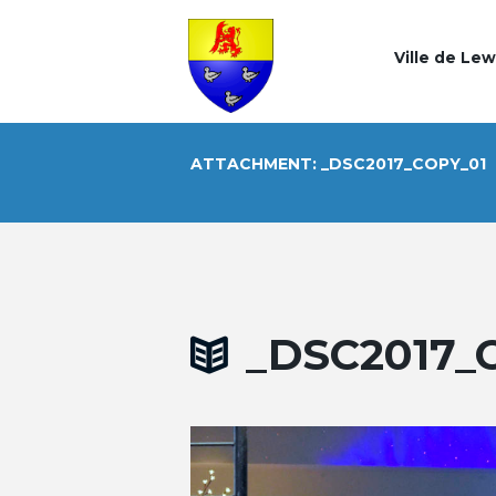
Ville de Le
ATTACHMENT: _DSC2017_COPY_01
_DSC2017_