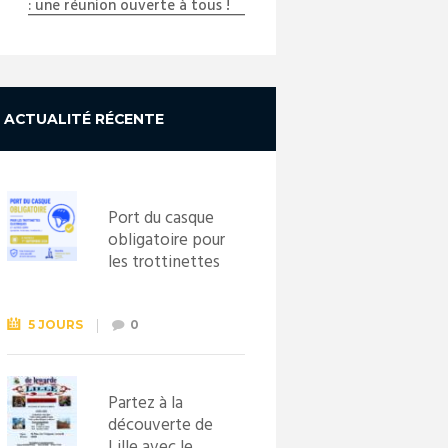
: une réunion ouverte à tous !
ACTUALITÉ RÉCENTE
Port du casque
obligatoire pour
les trottinettes
électriques dès
le 1er
septembre
5 JOURS
0
2026
Partez à la
découverte de
Lille avec le