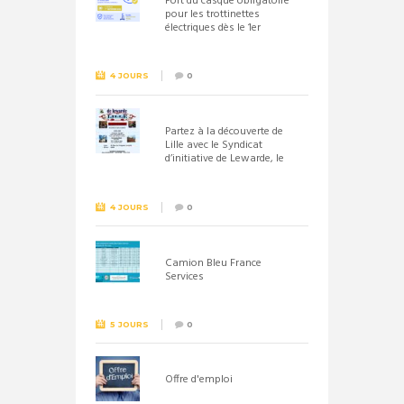
Port du casque obligatoire
pour les trottinettes
électriques dès le 1er
septembre 2026
4 JOURS
0
Partez à la découverte de
Lille avec le Syndicat
d’initiative de Lewarde, le
26 septembre !
4 JOURS
0
Camion Bleu France
Services
5 JOURS
0
Offre d'emploi