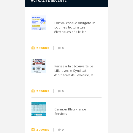
ACTUALITÉ RÉCENTE
Port du casque obligatoire
pour les trottinettes
électriques dès le 1er
septembre 2026
2 JOURS
0
Partez à la découverte de
Lille avec le Syndicat
d’initiative de Lewarde, le
26 septembre !
2 JOURS
0
Camion Bleu France
Services
2 JOURS
0