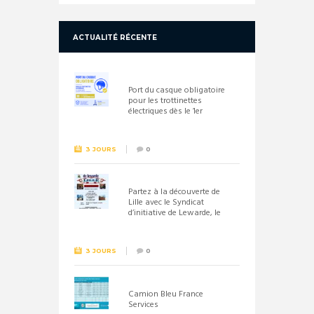
ACTUALITÉ RÉCENTE
Port du casque obligatoire
pour les trottinettes
électriques dès le 1er
septembre 2026
3 JOURS
0
Partez à la découverte de
Lille avec le Syndicat
d’initiative de Lewarde, le
26 septembre !
3 JOURS
0
Camion Bleu France
Services