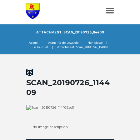
ATTACHMENT: SCAN_20190726_114409
Accueil
Actualité de Lewarde
Non classé
Le Touquet
Attachment: Scan_20190726_114409
SCAN_20190726_1144
09
No image description ...