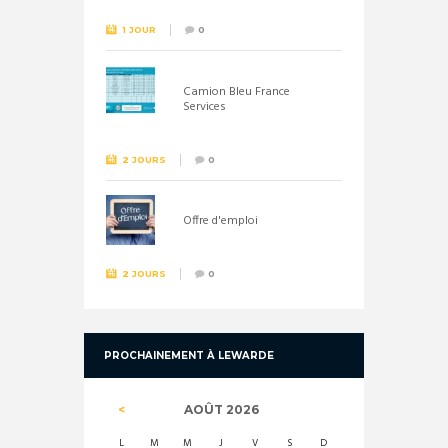
1 JOUR
0
Camion Bleu France
Services
2 JOURS
0
Offre d'emploi
2 JOURS
0
PROCHAINEMENT À LEWARDE
AOÛT
2026
L
M
M
J
V
S
D