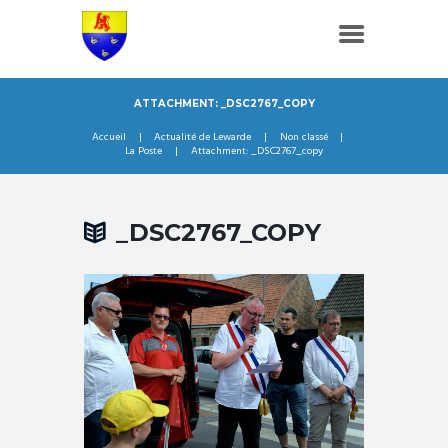
ATTACHMENT: _DSC2767_COPY
Accueil
Actualité de Lewarde
Non classé
La Poste
Attachment: _DSC2767_copy
_DSC2767_COPY