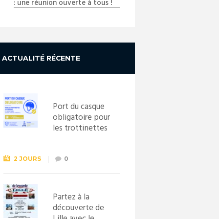
: une réunion ouverte à tous !
ACTUALITÉ RÉCENTE
Port du casque
obligatoire pour
les trottinettes
électriques dès
le 1er
septembre
2 JOURS
0
2026
Partez à la
découverte de
Lille avec le