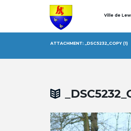
Ville de Le
ATTACHMENT: _DSC5232_COPY (1)
_DSC5232_C