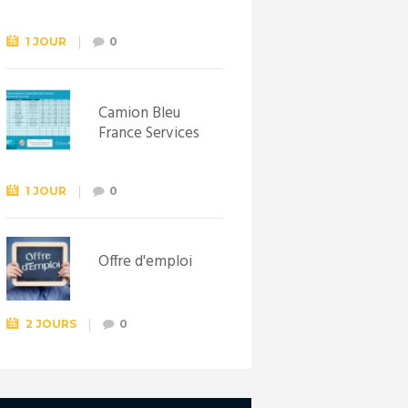
Syndicat
d’initiative de
Lewarde, le 26
1 JOUR
0
septembre !
Camion Bleu
France Services
1 JOUR
0
Offre d'emploi
2 JOURS
0