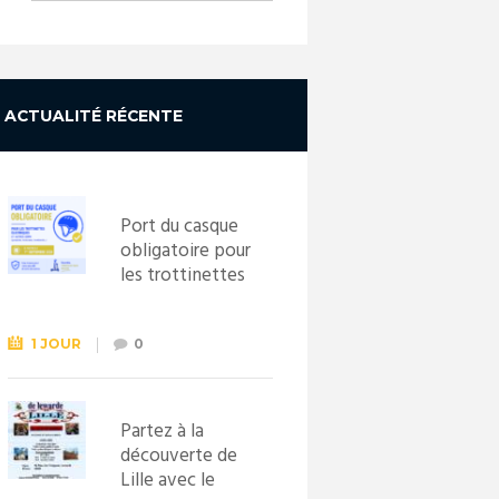
ACTUALITÉ RÉCENTE
Port du casque
obligatoire pour
les trottinettes
électriques dès
le 1er
septembre
1 JOUR
0
2026
Partez à la
découverte de
Lille avec le