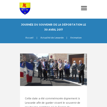
JOURNÉE DU SOUVENIR DE LA DÉPORTATION LE
30 AVRIL 2017
Accueil
Actualité de Lewarde
Animation
Cette date a été commémorée dignement à
Lewarde afin de garder vivant le souvenir de