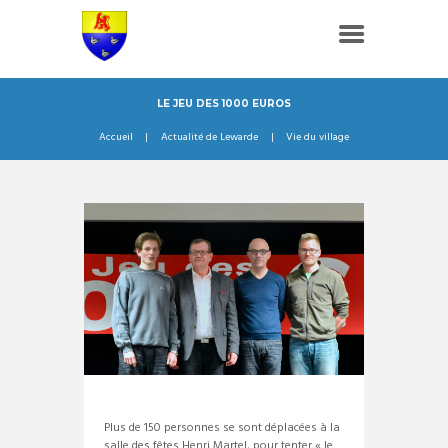
LE JEU DES 1000 EUROS
Accueil
Actualité de Lewarde
Vie du village
Plus de 150 personnes se sont déplacées à la
salle des fêtes Henri Martel, pour tenter « le