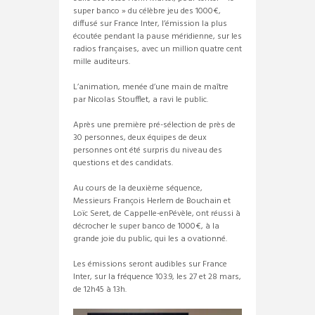
super banco » du célèbre jeu des 1000€,
diffusé sur France Inter, l’émission la plus
écoutée pendant la pause méridienne, sur les
radios françaises, avec un million quatre cent
mille auditeurs.
L’animation, menée d’une main de maître
par Nicolas Stoufflet, a ravi le public.
Après une première pré-sélection de près de
30 personnes, deux équipes de deux
personnes ont été surpris du niveau des
questions et des candidats.
Au cours de la deuxième séquence,
Messieurs François Herlem de Bouchain et
Loïc Seret, de Cappelle-enPévèle, ont réussi à
décrocher le super banco de 1000€, à la
grande joie du public, qui les a ovationné.
Les émissions seront audibles sur France
Inter, sur la fréquence 103.9, les 27 et 28 mars,
de 12h45 à 13h.