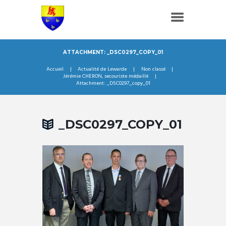
ATTACHMENT: _DSC0297_COPY_01
Accueil
Actualité de Lewarde
Non classé
Jérémie CHERON, secouriste médaillé
Attachment: _DSC0297_copy_01
_DSC0297_COPY_01