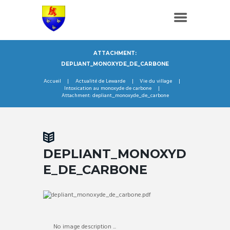
ATTACHMENT:
DEPLIANT_MONOXYDE_DE_CARBONE
Accueil
Actualité de Lewarde
Vie du village
Intoxication au monoxyde de carbone
Attachment: depliant_monoxyde_de_carbone
DEPLIANT_MONOXYD
E_DE_CARBONE
No image description ...