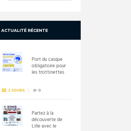
ACTUALITÉ RÉCENTE
Port du casque
obligatoire pour
les trottinettes
électriques dès
le 1er
septembre
2 JOURS
0
2026
Partez à la
découverte de
Lille avec le