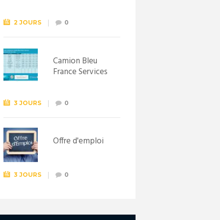
Syndicat
d’initiative de
Lewarde, le 26
2 JOURS
0
septembre !
Camion Bleu
France Services
3 JOURS
0
Offre d'emploi
3 JOURS
0