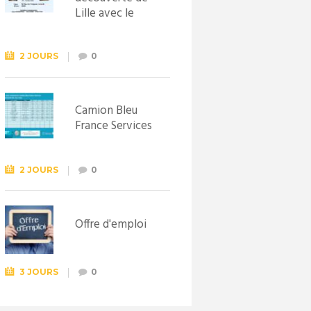
Lille avec le
Syndicat
d’initiative de
Lewarde, le 26
2 JOURS
0
septembre !
Camion Bleu
France Services
2 JOURS
0
Offre d'emploi
3 JOURS
0