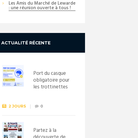
Les Amis du Marché de Lewarde
: une réunion ouverte à tous !
ACTUALITÉ RÉCENTE
Port du casque
obligatoire pour
les trottinettes
électriques dès
le 1er
septembre
2 JOURS
0
2026
Partez à la
découverte de