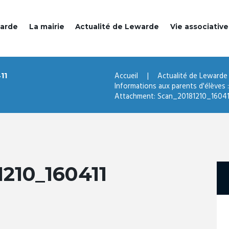
warde
La mairie
Actualité de Lewarde
Vie associative
Accueil
Actualité de Lewarde
11
Informations aux parents d'élèves : 
Attachment: Scan_20181210_16041
210_160411