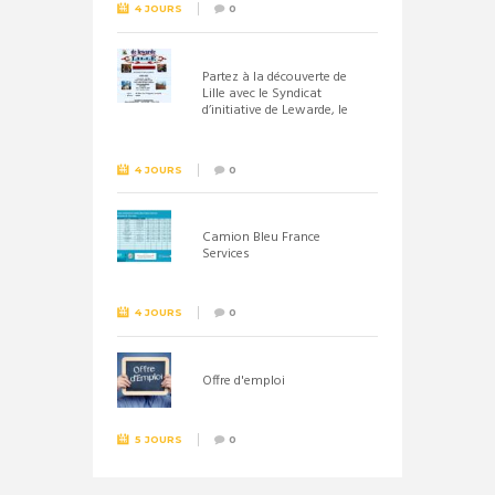
4 JOURS
0
Partez à la découverte de
Lille avec le Syndicat
d’initiative de Lewarde, le
26 septembre !
4 JOURS
0
Camion Bleu France
Services
4 JOURS
0
Offre d'emploi
5 JOURS
0