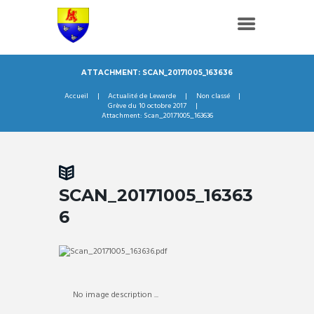
ATTACHMENT: SCAN_20171005_163636
Accueil
Actualité de Lewarde
Non classé
Grève du 10 octobre 2017
Attachment: Scan_20171005_163636
SCAN_20171005_16363
6
No image description ...