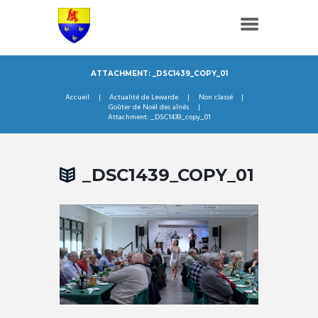
ATTACHMENT: _DSC1439_COPY_01
Accueil
Actualité de Lewarde
Non classé
Goûter de Noël des aînés
Attachment: _DSC1439_copy_01
_DSC1439_COPY_01