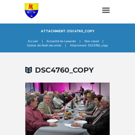
ATTACHMENT: DSC4760_COPY
Accueil
Actualité de Lewarde
Non classé
Goûter de Noël des aînés
Attachment: DSC4760_copy
DSC4760_COPY