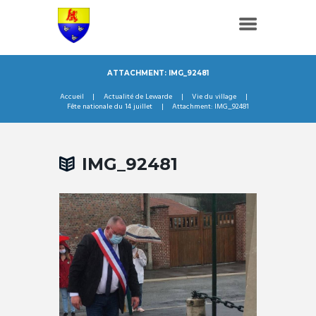
ATTACHMENT: IMG_92481
Accueil
Actualité de Lewarde
Vie du village
Fête nationale du 14 juillet
Attachment: IMG_92481
IMG_92481