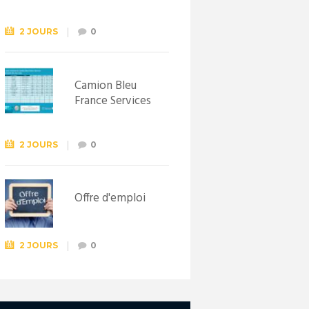
Syndicat
d’initiative de
Lewarde, le 26
2 JOURS
0
septembre !
Camion Bleu
France Services
2 JOURS
0
Offre d'emploi
2 JOURS
0