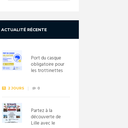
ACTUALITÉ RÉCENTE
Port du casque
obligatoire pour
les trottinettes
électriques dès
le 1er
septembre
2 JOURS
0
2026
Partez à la
découverte de
Lille avec le