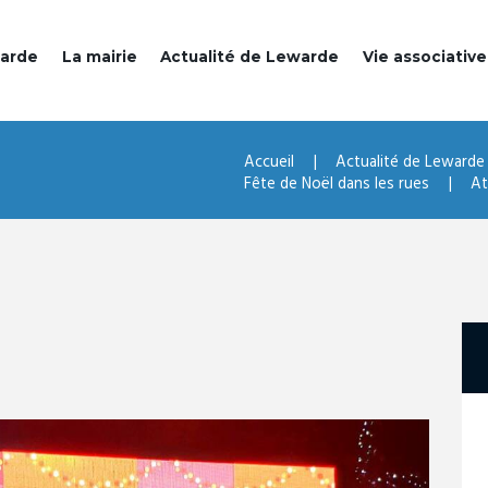
warde
La mairie
Actualité de Lewarde
Vie associative
Accueil
Actualité de Lewarde
Fête de Noël dans les rues
At