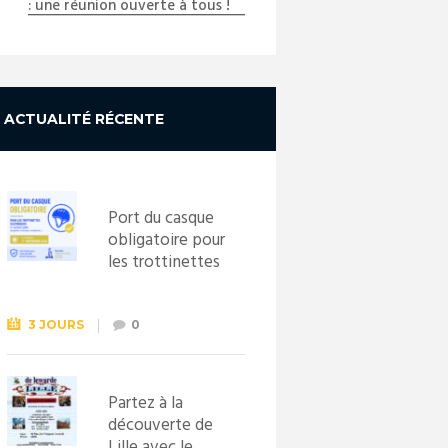
: une réunion ouverte à tous !
ACTUALITÉ RÉCENTE
Port du casque
obligatoire pour
les trottinettes
électriques dès
le 1er
septembre
3 JOURS
0
2026
Partez à la
découverte de
Lille avec le