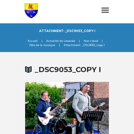
ATTACHMENT: _DSC9053_COPY I
Accueil
Actualité de Lewarde
Non classé
Fête de la musique
Attachment: _DSC9053_copy I
_DSC9053_COPY I