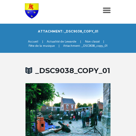
ATTACHMENT: _DSC9038_COPY_01
Accueil
Actualité de Lewarde
Non classé
Fête de la musique
Attachment: _DSC9038_copy_01
_DSC9038_COPY_01