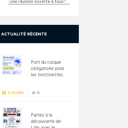
: une réunion ouverte à tous !
ACTUALITÉ RÉCENTE
Port du casque
obligatoire pour
les trottinettes
électriques dès
le 1er
septembre
5 JOURS
0
2026
Partez à la
découverte de
Lille avec le