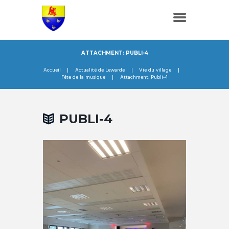
ATTACHMENT: PUBLI-4
Accueil
Actualité de Lewarde
Vie du village
Fête de la musique
Attachment: Publi-4
PUBLI-4