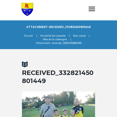
ATTACHMENT: RECEIVED_332821450801449
Accueil
Actualité de Lewarde
Non classé
Fête de la châtaigne
Attachment: received_332821450801449
RECEIVED_332821450
801449