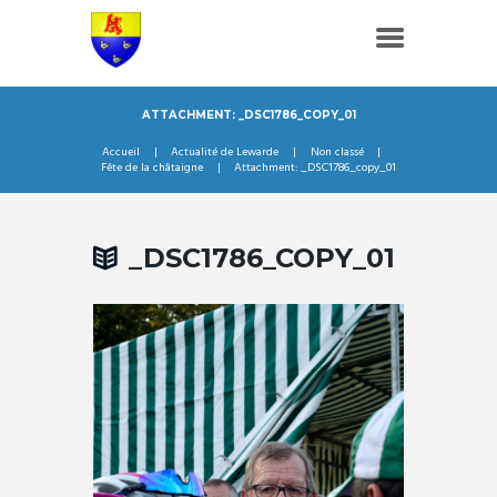
ATTACHMENT: _DSC1786_COPY_01
Accueil
Actualité de Lewarde
Non classé
Fête de la châtaigne
Attachment: _DSC1786_copy_01
_DSC1786_COPY_01