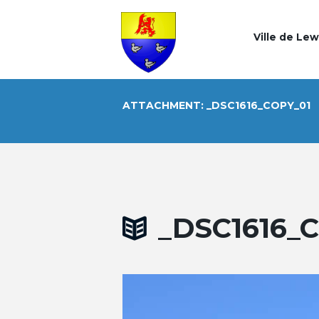
Ville de Le
ATTACHMENT: _DSC1616_COPY_01
_DSC1616_