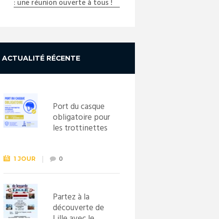
: une réunion ouverte à tous !
_DSC1617_copy_01
ACTUALITÉ RÉCENTE
Port du casque
obligatoire pour
les trottinettes
électriques dès
le 1er
septembre
1 JOUR
0
2026
Partez à la
découverte de
Lille avec le