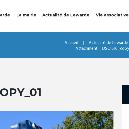
warde
La mairie
Actualité de Lewarde
Vie associative
Accueil
Actualité de Lewarde
Attachment: _DSC1616_cop
COPY_01