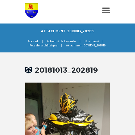
ATTACHMENT: 20181013_202819
Accueil
Actualité de Lewarde
Non classé
Fête de la châtaigne
Attachment: 20181013_202819
20181013_202819