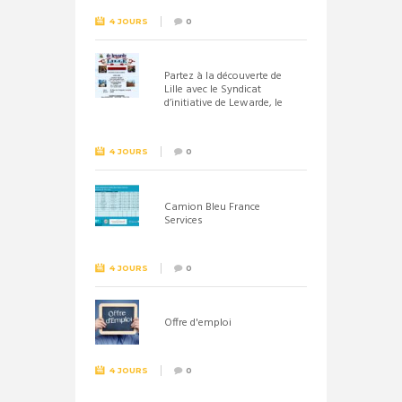
4 JOURS
0
Partez à la découverte de
Lille avec le Syndicat
d’initiative de Lewarde, le
26 septembre !
4 JOURS
0
Camion Bleu France
Services
4 JOURS
0
Offre d'emploi
4 JOURS
0