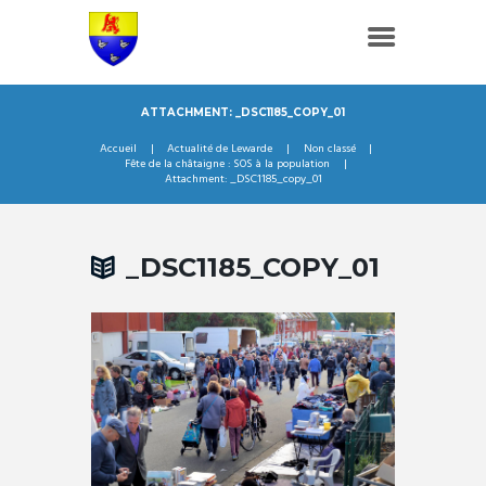
ATTACHMENT: _DSC1185_COPY_01
Accueil
Actualité de Lewarde
Non classé
Fête de la châtaigne : SOS à la population
Attachment: _DSC1185_copy_01
_DSC1185_COPY_01