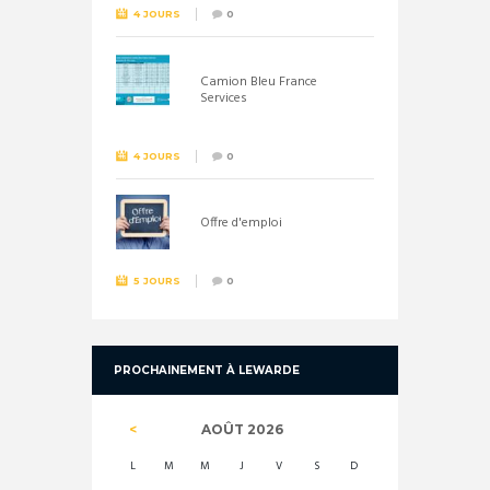
4 JOURS
0
Camion Bleu France
Services
4 JOURS
0
Offre d'emploi
5 JOURS
0
PROCHAINEMENT À LEWARDE
AOÛT
2026
L
M
M
J
V
S
D