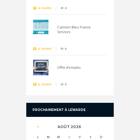
4 JOURS
0
Camion Bleu France
Services
5 JOURS
0
Offre d'emploi
5 JOURS
0
PROCHAINEMENT À LEWARDE
AOÛT
2026
L
M
M
J
V
S
D