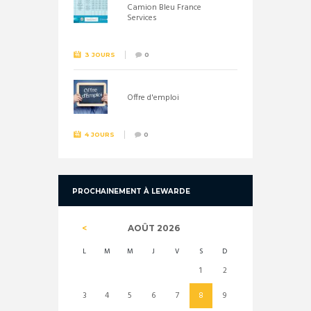
Camion Bleu France
Services
3 JOURS
0
Offre d'emploi
4 JOURS
0
PROCHAINEMENT À LEWARDE
AOÛT
2026
L
M
M
J
V
S
D
1
2
3
4
5
6
7
8
9